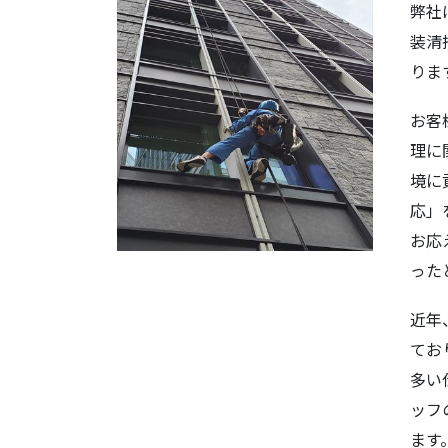
弊社
装清
りま
お客
理に
境に
応」
お応
った
近年
てお
多い
ッフ
ます