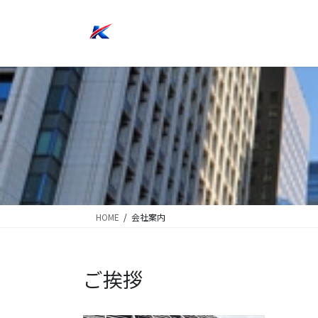
コ
ナ
ン
ビ
テ
ゲ
ン
ー
ツ
シ
に
ョ
移
ン
動
に
移
動
HOME
会社案内
ご挨拶